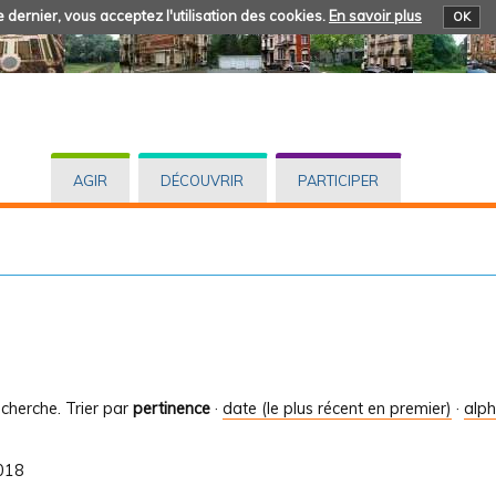
 dernier, vous acceptez l'utilisation des cookies.
En savoir plus
OK
AGIR
DÉCOUVRIR
PARTICIPER
cherche.
Trier par
pertinence
·
date (le plus récent en premier)
·
alp
2018