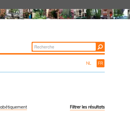
Chercher par
Recherche
avancée…
NL
FR
habétiquement
Filtrer les résultats