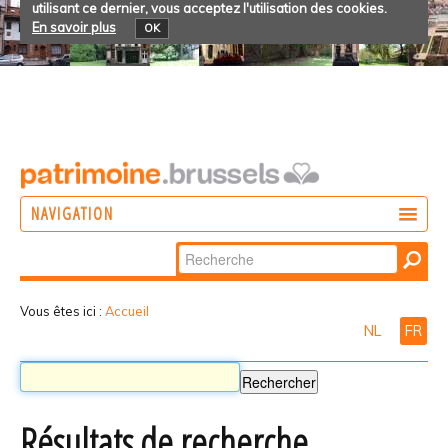
utilisant ce dernier, vous acceptez l'utilisation des cookies.
En savoir plus
OK
NAVIGATION
Chercher par
AGIR
Recherche
DÉCOUVRIR
avancée…
Vous êtes ici :
Accueil
NL
FR
PARTICIPER
Résultats de recherche