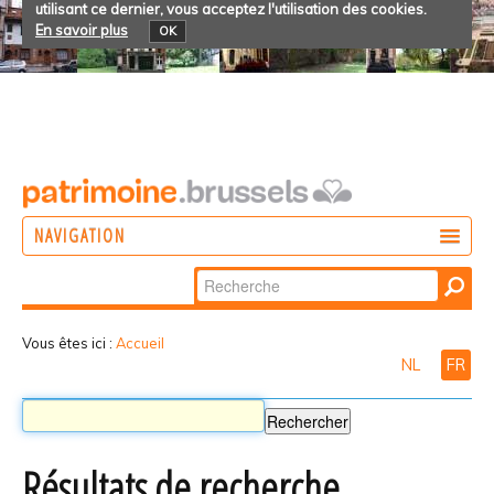
utilisant ce dernier, vous acceptez l'utilisation des cookies.
En savoir plus
OK
NAVIGATION
Chercher par
AGIR
Recherche
DÉCOUVRIR
avancée…
Vous êtes ici :
Accueil
NL
FR
PARTICIPER
Résultats de recherche