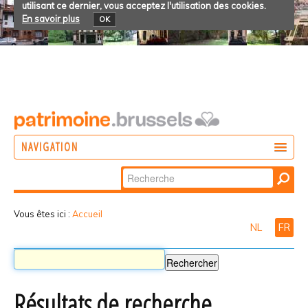
utilisant ce dernier, vous acceptez l'utilisation des cookies.
En savoir plus
OK
NAVIGATION
Chercher par
AGIR
Recherche
DÉCOUVRIR
avancée…
Vous êtes ici :
Accueil
NL
FR
PARTICIPER
Résultats de recherche