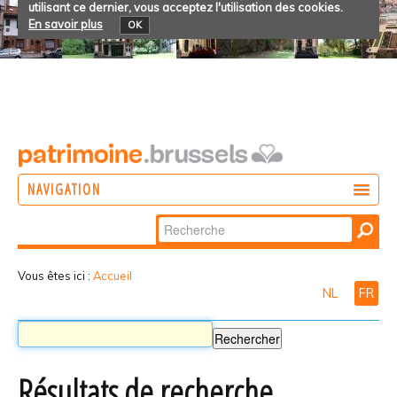
utilisant ce dernier, vous acceptez l'utilisation des cookies.
En savoir plus
OK
NAVIGATION
Chercher par
AGIR
Recherche
DÉCOUVRIR
avancée…
Vous êtes ici :
Accueil
NL
FR
PARTICIPER
Résultats de recherche