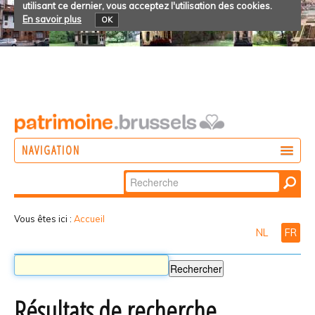
utilisant ce dernier, vous acceptez l'utilisation des cookies.
En savoir plus
OK
NAVIGATION
Chercher par
AGIR
Recherche
DÉCOUVRIR
avancée…
Vous êtes ici :
Accueil
NL
FR
PARTICIPER
Résultats de recherche