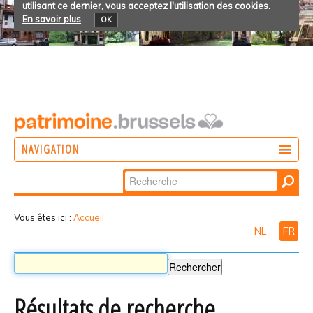
utilisant ce dernier, vous acceptez l'utilisation des cookies.
En savoir plus
OK
NAVIGATION
Chercher par
AGIR
Recherche
DÉCOUVRIR
avancée…
Vous êtes ici :
Accueil
NL
FR
PARTICIPER
Résultats de recherche