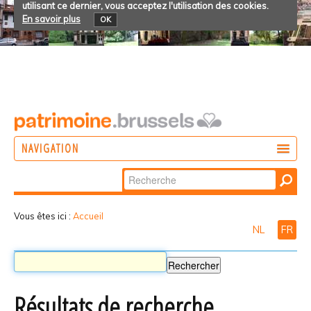
utilisant ce dernier, vous acceptez l'utilisation des cookies.
En savoir plus
OK
NAVIGATION
Chercher par
AGIR
Recherche
DÉCOUVRIR
avancée…
Vous êtes ici :
Accueil
NL
FR
PARTICIPER
Résultats de recherche