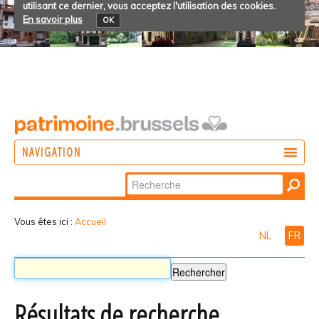
utilisant ce dernier, vous acceptez l'utilisation des cookies.
En savoir plus
OK
NAVIGATION
Chercher par
AGIR
Recherche
DÉCOUVRIR
avancée…
Vous êtes ici :
Accueil
NL
FR
PARTICIPER
Résultats de recherche