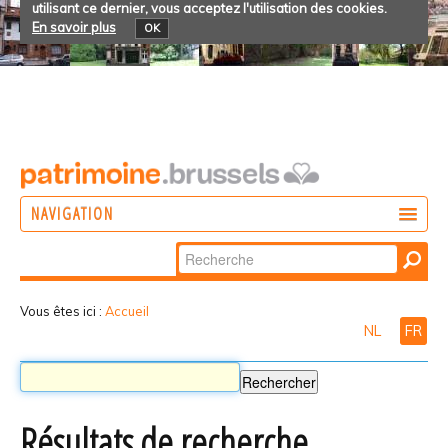
utilisant ce dernier, vous acceptez l'utilisation des cookies.
En savoir plus
OK
NAVIGATION
Chercher par
AGIR
Recherche
DÉCOUVRIR
avancée…
Vous êtes ici :
Accueil
NL
FR
PARTICIPER
Résultats de recherche