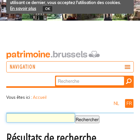
utilisant ce dernier, vous acceptez l'utilisation des cookies.
En savoir plus
OK
NAVIGATION
Chercher par
AGIR
Recherche
DÉCOUVRIR
avancée…
Vous êtes ici :
Accueil
NL
FR
PARTICIPER
Résultats de recherche