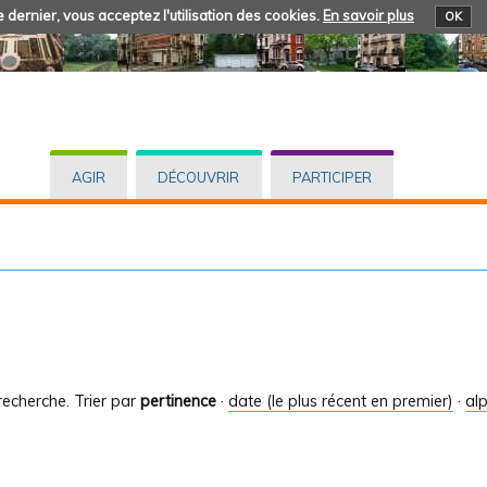
 dernier, vous acceptez l'utilisation des cookies.
En savoir plus
OK
AGIR
DÉCOUVRIR
PARTICIPER
recherche.
Trier par
pertinence
·
date (le plus récent en premier)
·
al