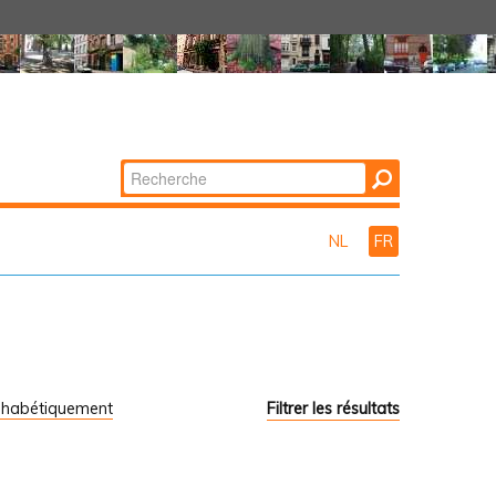
Chercher par
Recherche
avancée…
NL
FR
phabétiquement
Filtrer les résultats