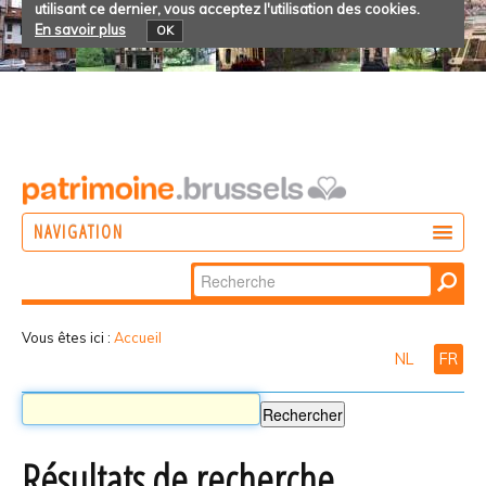
utilisant ce dernier, vous acceptez l'utilisation des cookies.
En savoir plus
OK
NAVIGATION
Chercher par
AGIR
Recherche
DÉCOUVRIR
avancée…
Vous êtes ici :
Accueil
NL
FR
PARTICIPER
Résultats de recherche