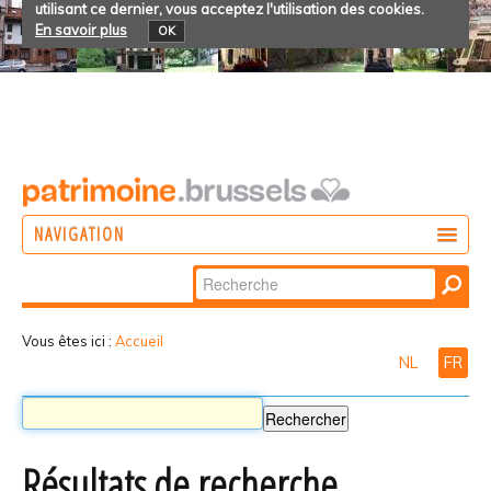
utilisant ce dernier, vous acceptez l'utilisation des cookies.
En savoir plus
OK
NAVIGATION
Chercher par
AGIR
Recherche
DÉCOUVRIR
avancée…
Vous êtes ici :
Accueil
NL
FR
PARTICIPER
Résultats de recherche