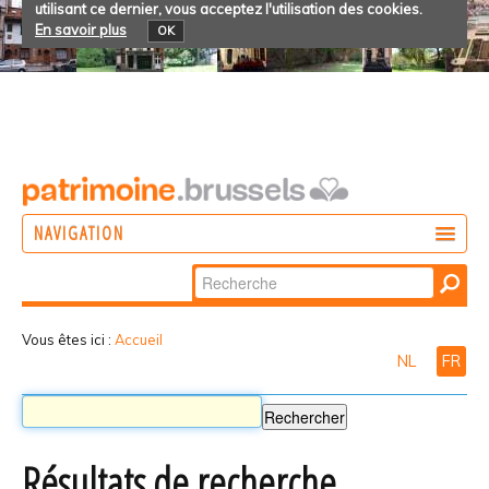
utilisant ce dernier, vous acceptez l'utilisation des cookies.
En savoir plus
OK
NAVIGATION
Chercher par
AGIR
Recherche
DÉCOUVRIR
avancée…
Vous êtes ici :
Accueil
NL
FR
PARTICIPER
Résultats de recherche