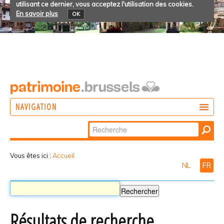
utilisant ce dernier, vous acceptez l'utilisation des cookies.
En savoir plus
OK
NAVIGATION
Chercher par
AGIR
Recherche
DÉCOUVRIR
avancée…
Vous êtes ici :
Accueil
NL
FR
PARTICIPER
Résultats de recherche