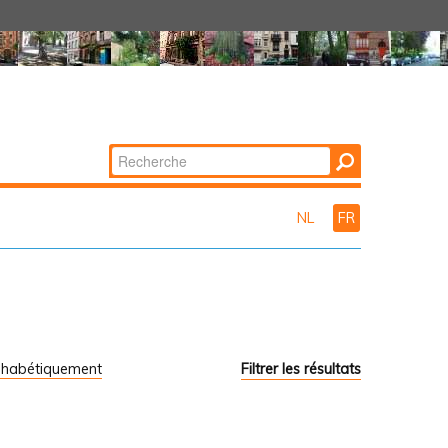
Chercher par
Recherche
avancée…
NL
FR
phabétiquement
Filtrer les résultats