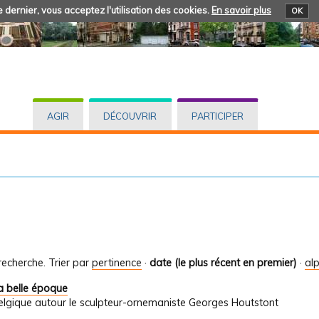
 dernier, vous acceptez l'utilisation des cookies.
En savoir plus
OK
AGIR
DÉCOUVRIR
PARTICIPER
recherche.
Trier par
pertinence
·
date (le plus récent en premier)
·
al
a belle époque
elgique autour le sculpteur-ornemaniste Georges Houtstont