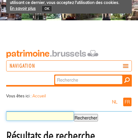
utilisant ce dernier, vous acceptez l'utilisation des cookies.
En savoir plus
OK
NAVIGATION
Chercher par
AGIR
Recherche
DÉCOUVRIR
avancée…
Vous êtes ici :
Accueil
NL
FR
PARTICIPER
Résultats de recherche