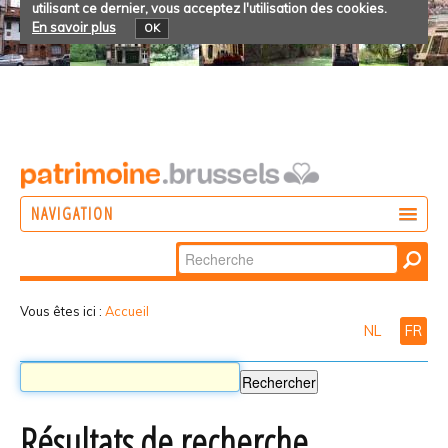
utilisant ce dernier, vous acceptez l'utilisation des cookies.
En savoir plus
OK
NAVIGATION
Chercher par
AGIR
Recherche
DÉCOUVRIR
avancée…
Vous êtes ici :
Accueil
NL
FR
PARTICIPER
Résultats de recherche