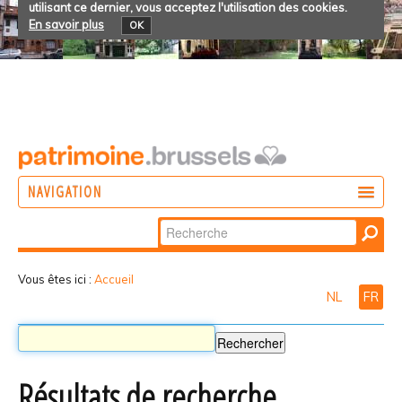
utilisant ce dernier, vous acceptez l'utilisation des cookies.
En savoir plus
OK
NAVIGATION
Chercher par
AGIR
Recherche
DÉCOUVRIR
avancée…
Vous êtes ici :
Accueil
NL
FR
PARTICIPER
Résultats de recherche