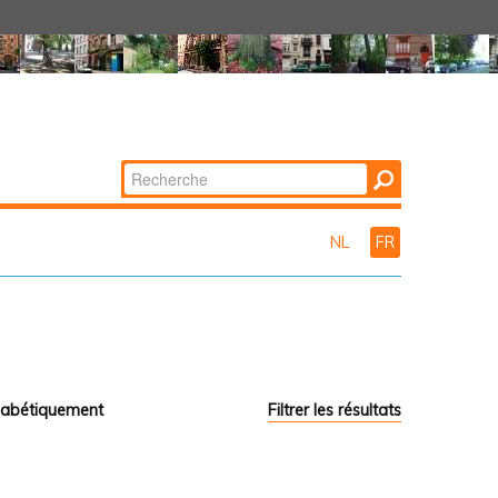
Chercher par
Recherche
avancée…
NL
FR
habétiquement
Filtrer les résultats