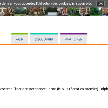
 dernier, vous acceptez l'utilisation des cookies.
En savoir plus
OK
AGIR
DÉCOUVRIR
PARTICIPER
cherche.
Trier par
pertinence
·
date (le plus récent en premier)
·
alp