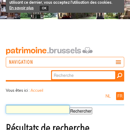
utilisant ce dernier, vous acceptez l'utilisation des cookies.
En savoir plus
OK
NAVIGATION
Chercher par
AGIR
Recherche
DÉCOUVRIR
avancée…
Vous êtes ici :
Accueil
NL
FR
PARTICIPER
Résultats de recherche