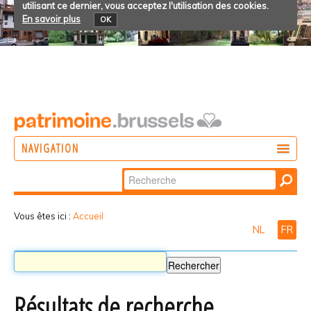
utilisant ce dernier, vous acceptez l'utilisation des cookies.
En savoir plus
OK
NAVIGATION
Chercher par
AGIR
Recherche
DÉCOUVRIR
avancée…
Vous êtes ici :
Accueil
NL
FR
PARTICIPER
Résultats de recherche