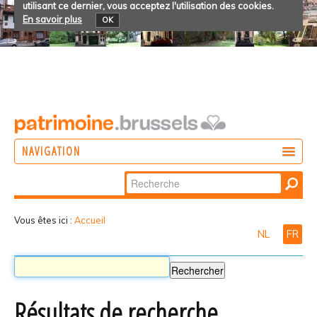
utilisant ce dernier, vous acceptez l'utilisation des cookies.
En savoir plus
OK
NAVIGATION
Chercher par
AGIR
Recherche
DÉCOUVRIR
avancée…
Vous êtes ici :
Accueil
NL
FR
PARTICIPER
Résultats de recherche