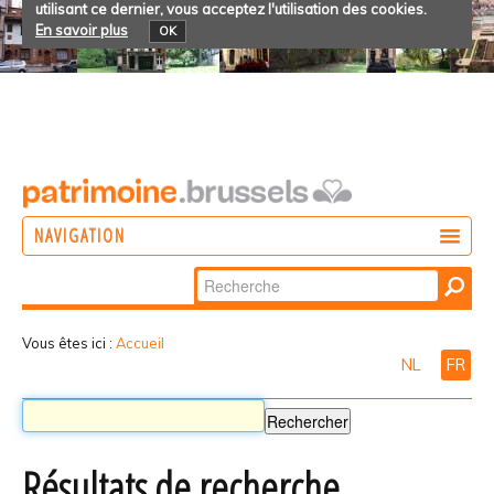
utilisant ce dernier, vous acceptez l'utilisation des cookies.
En savoir plus
OK
NAVIGATION
Chercher par
AGIR
Recherche
DÉCOUVRIR
avancée…
Vous êtes ici :
Accueil
NL
FR
PARTICIPER
Résultats de recherche