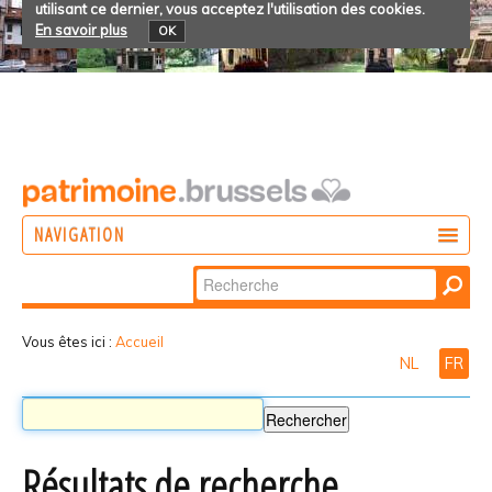
utilisant ce dernier, vous acceptez l'utilisation des cookies.
En savoir plus
OK
NAVIGATION
Chercher par
AGIR
Recherche
DÉCOUVRIR
avancée…
Vous êtes ici :
Accueil
NL
FR
PARTICIPER
Résultats de recherche