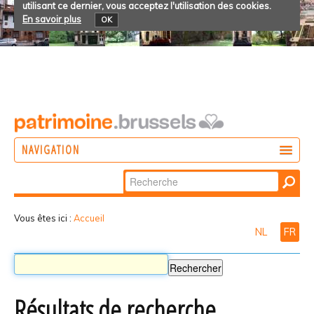
utilisant ce dernier, vous acceptez l'utilisation des cookies.
En savoir plus
OK
NAVIGATION
Chercher par
AGIR
Recherche
DÉCOUVRIR
avancée…
Vous êtes ici :
Accueil
NL
FR
PARTICIPER
Résultats de recherche