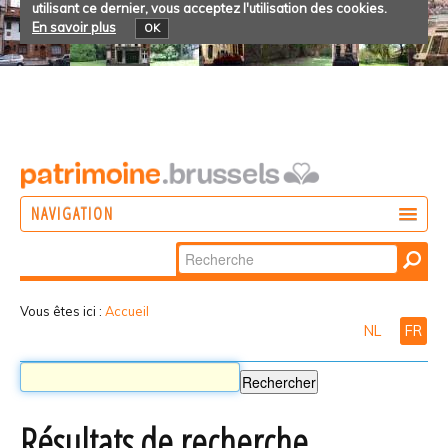
utilisant ce dernier, vous acceptez l'utilisation des cookies.
En savoir plus
OK
NAVIGATION
Chercher par
AGIR
Recherche
DÉCOUVRIR
avancée…
Vous êtes ici :
Accueil
NL
FR
PARTICIPER
Résultats de recherche