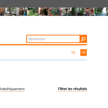
Chercher par
Recherche
avancée…
NL
FR
phabétiquement
Filtrer les résultats