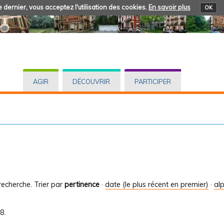
 dernier, vous acceptez l'utilisation des cookies.
En savoir plus
OK
AGIR
DÉCOUVRIR
PARTICIPER
recherche.
Trier par
pertinence
·
date (le plus récent en premier)
·
al
8.