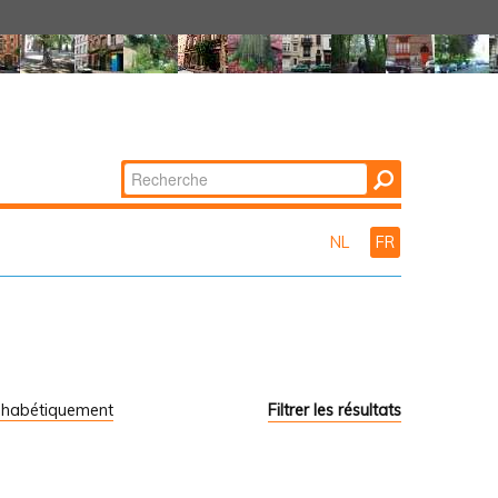
Chercher par
Recherche
avancée…
NL
FR
phabétiquement
Filtrer les résultats