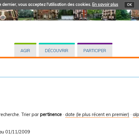
 dernier, vous acceptez l'utilisation des cookies.
En savoir plus
OK
AGIR
DÉCOUVRIR
PARTICIPER
recherche.
Trier par
pertinence
·
date (le plus récent en premier)
·
al
 au 01/11/2009