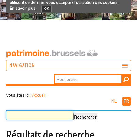
utilisant ce dernier, vous acceptez l'utilisation des cookies.
En savoir plus
OK
NAVIGATION
Chercher par
AGIR
Recherche
DÉCOUVRIR
avancée…
Vous êtes ici :
Accueil
NL
FR
PARTICIPER
Résultats de recherche