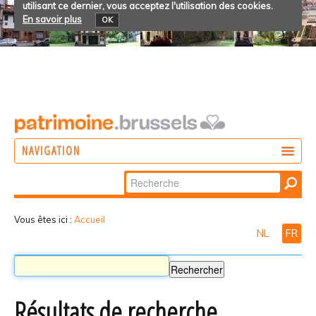
utilisant ce dernier, vous acceptez l'utilisation des cookies.
En savoir plus
OK
NAVIGATION
Chercher par
AGIR
Recherche
DÉCOUVRIR
avancée…
Vous êtes ici :
Accueil
NL
FR
PARTICIPER
Résultats de recherche