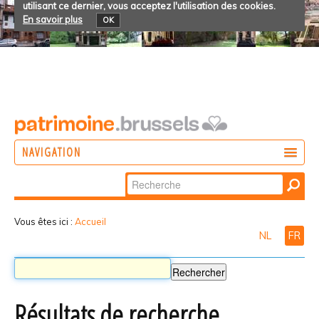
utilisant ce dernier, vous acceptez l'utilisation des cookies.
En savoir plus
OK
NAVIGATION
Chercher par
AGIR
Recherche
DÉCOUVRIR
avancée…
Vous êtes ici :
Accueil
NL
FR
PARTICIPER
Résultats de recherche