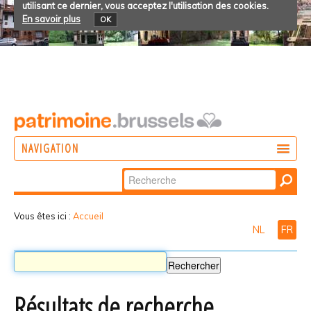
utilisant ce dernier, vous acceptez l'utilisation des cookies.
En savoir plus
OK
NAVIGATION
Chercher par
AGIR
Recherche
DÉCOUVRIR
avancée…
Vous êtes ici :
Accueil
NL
FR
PARTICIPER
Résultats de recherche