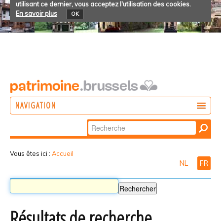
utilisant ce dernier, vous acceptez l'utilisation des cookies.
En savoir plus
OK
NAVIGATION
Chercher par
AGIR
Recherche
DÉCOUVRIR
avancée…
Vous êtes ici :
Accueil
NL
FR
PARTICIPER
Résultats de recherche