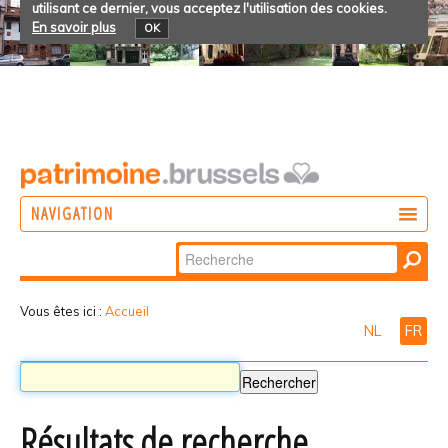
utilisant ce dernier, vous acceptez l'utilisation des cookies.
En savoir plus
OK
NAVIGATION
Chercher par
AGIR
Recherche
DÉCOUVRIR
avancée…
Vous êtes ici :
Accueil
NL
FR
PARTICIPER
Résultats de recherche