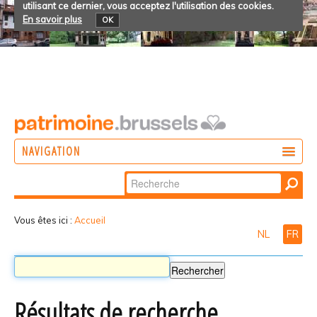
utilisant ce dernier, vous acceptez l'utilisation des cookies.
En savoir plus
OK
NAVIGATION
Chercher par
AGIR
Recherche
DÉCOUVRIR
avancée…
Vous êtes ici :
Accueil
NL
FR
PARTICIPER
Résultats de recherche