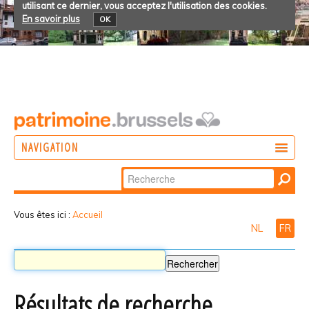
utilisant ce dernier, vous acceptez l'utilisation des cookies.
En savoir plus
OK
NAVIGATION
Chercher par
AGIR
Recherche
DÉCOUVRIR
avancée…
Vous êtes ici :
Accueil
NL
FR
PARTICIPER
Résultats de recherche