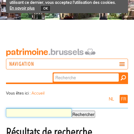
utilisant ce dernier, vous acceptez l'utilisation des cookies.
En savoir plus
OK
NAVIGATION
Chercher par
AGIR
Recherche
DÉCOUVRIR
avancée…
Vous êtes ici :
Accueil
NL
FR
PARTICIPER
Résultats de recherche