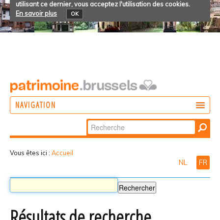
utilisant ce dernier, vous acceptez l'utilisation des cookies.
En savoir plus
OK
NAVIGATION
Chercher par
AGIR
Recherche
DÉCOUVRIR
avancée…
Vous êtes ici :
Accueil
NL
FR
PARTICIPER
Résultats de recherche