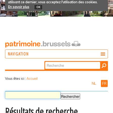
utilisant ce dernier, vous acceptez l'utilisation des cookies.
En savoir plus
OK
NAVIGATION
Chercher par
AGIR
Recherche
DÉCOUVRIR
avancée…
Vous êtes ici :
Accueil
NL
FR
PARTICIPER
Résultats de recherche