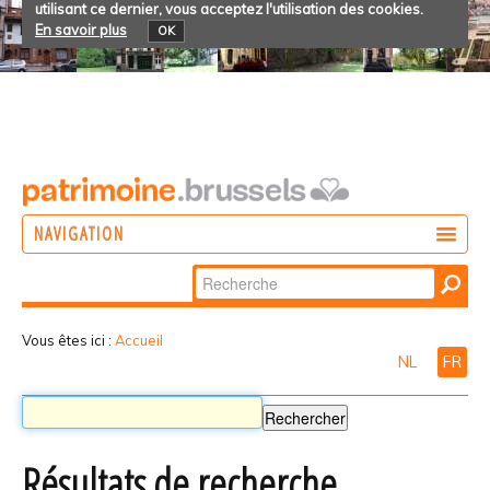
utilisant ce dernier, vous acceptez l'utilisation des cookies.
En savoir plus
OK
NAVIGATION
Chercher par
AGIR
Recherche
DÉCOUVRIR
avancée…
Vous êtes ici :
Accueil
NL
FR
PARTICIPER
Résultats de recherche