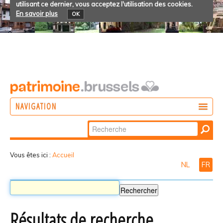
utilisant ce dernier, vous acceptez l'utilisation des cookies.
En savoir plus
OK
NAVIGATION
Chercher par
AGIR
Recherche
DÉCOUVRIR
avancée…
Vous êtes ici :
Accueil
NL
FR
PARTICIPER
Résultats de recherche