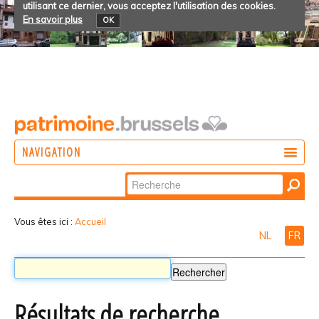
utilisant ce dernier, vous acceptez l'utilisation des cookies.
En savoir plus
OK
NAVIGATION
Chercher par
AGIR
Recherche
DÉCOUVRIR
avancée…
Vous êtes ici :
Accueil
NL
FR
PARTICIPER
Résultats de recherche