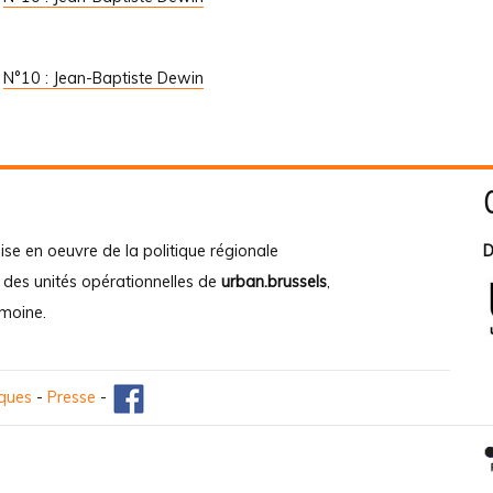
/
N°10 : Jean-Baptiste Dewin
ise en oeuvre de la politique régionale
D
e des unités opérationnelles de
urban.brussels
,
imoine
.
iques
-
Presse
-