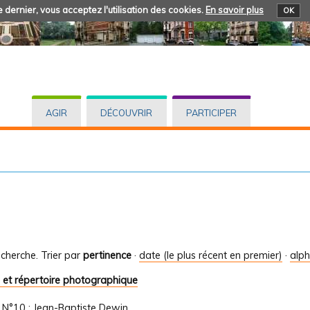
 dernier, vous acceptez l'utilisation des cookies.
En savoir plus
OK
AGIR
DÉCOUVRIR
PARTICIPER
cherche.
Trier par
pertinence
·
date (le plus récent en premier)
·
alp
 et répertoire photographique
/
N°10 : Jean-Baptiste Dewin