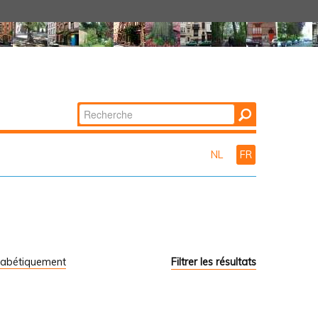
Chercher par
Recherche
avancée…
NL
FR
habétiquement
Filtrer les résultats