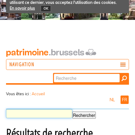
utilisant ce dernier, vous acceptez l'utilisation des cookies.
En savoir plus
OK
NAVIGATION
Chercher par
AGIR
Recherche
DÉCOUVRIR
avancée…
Vous êtes ici :
Accueil
NL
FR
PARTICIPER
Résultats de recherche