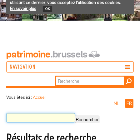
utilisant ce dernier, vous acceptez l'utilisation des cookies.
En savoir plus
OK
NAVIGATION
Chercher par
AGIR
Recherche
DÉCOUVRIR
avancée…
Vous êtes ici :
Accueil
NL
FR
PARTICIPER
Résultats de recherche