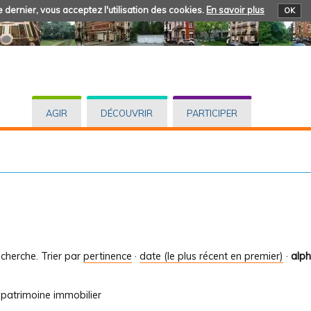
 dernier, vous acceptez l'utilisation des cookies.
En savoir plus
OK
AGIR
DÉCOUVRIR
PARTICIPER
cherche.
Trier par
pertinence
·
date (le plus récent en premier)
·
alp
 patrimoine immobilier