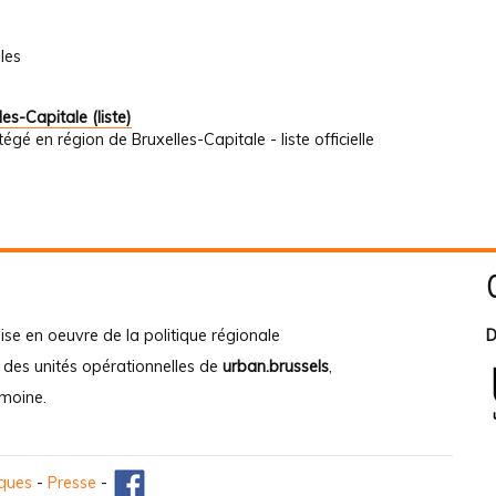
les
s-Capitale (liste)
égé en région de Bruxelles-Capitale - liste officielle
ise en oeuvre de la politique régionale
D
e des unités opérationnelles de
urban.brussels
,
imoine
.
iques
-
Presse
-