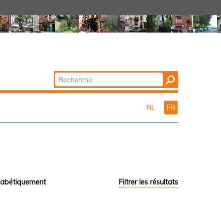
Chercher par
Recherche
avancée…
NL
FR
habétiquement
Filtrer les résultats