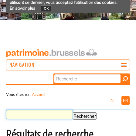
utilisant ce dernier, vous acceptez l'utilisation des cookies.
En savoir plus
OK
NAVIGATION
Chercher par
AGIR
Recherche
DÉCOUVRIR
avancée…
Vous êtes ici :
Accueil
NL
FR
PARTICIPER
Résultats de recherche