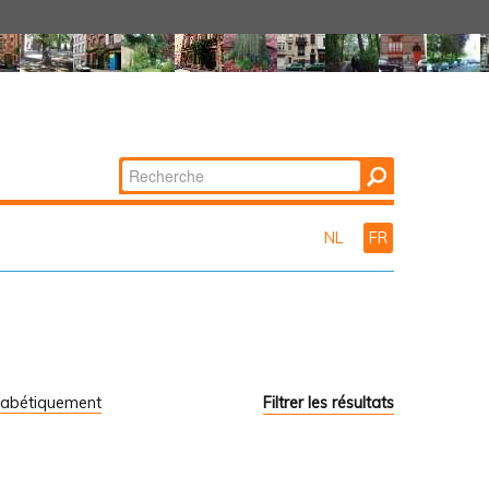
Chercher par
Recherche
avancée…
NL
FR
habétiquement
Filtrer les résultats