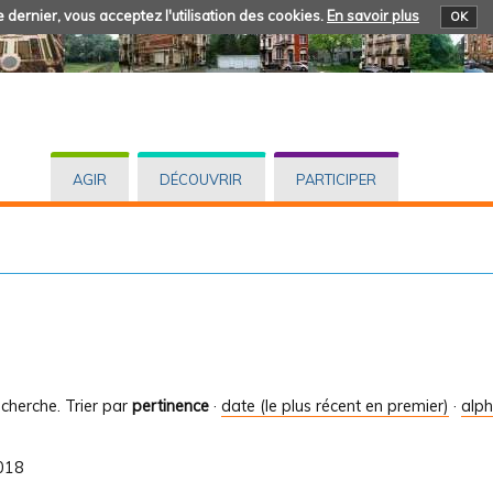
 dernier, vous acceptez l'utilisation des cookies.
En savoir plus
OK
AGIR
DÉCOUVRIR
PARTICIPER
cherche.
Trier par
pertinence
·
date (le plus récent en premier)
·
alp
2018