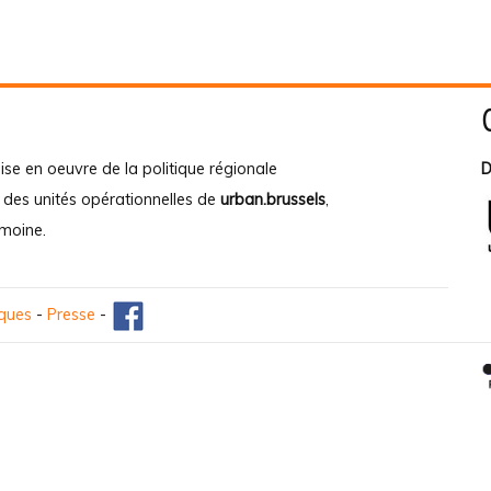
ise en oeuvre de la politique régionale
D
e des unités opérationnelles de
urban.brussels
,
imoine
.
iques
-
Presse
-